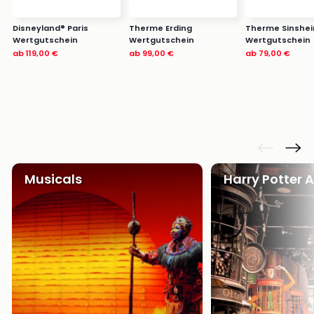
Disneyland® Paris
Therme Erding
Therme Sinshe
Wertgutschein
Wertgutschein
Wertgutschein
ab
119,00 €
ab
99,00 €
ab
79,00 €
Musicals
Harry Potter 