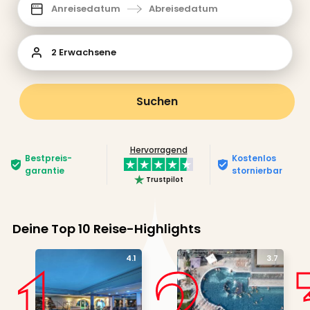
Anreisedatum
Abreisedatum
2 Erwachsene
Suchen
Hervorragend
Bestpreis­
Kostenlos
garantie
stornierbar
Trustpilot
Deine Top 10 Reise-Highlights
1
2
4.1
3.7