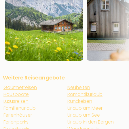
Weitere Reiseangebote
Gourmetreisen
Neuheiten
Hausboote
Romantikurlaub
Luxusreisen
Rundreisen
Familienurlaub
Urlaub am Meer
Ferienhäuser
Urlaub am See
Ferienparks
Urlaub in den Bergen
Freizeitparks
Wanderurlaub