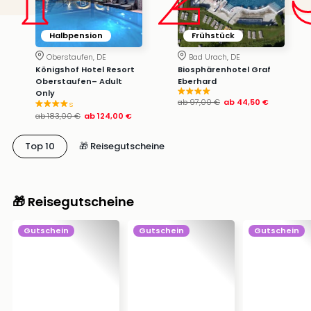
Halbpension
Frühstück
Oberstaufen, DE
Bad Urach, DE
Königshof Hotel Resort
Biosphärenhotel Graf
Oberstaufen– Adult
Eberhard
Only
ab
97,00 €
ab
44,50 €
s
ab
183,00 €
ab
124,00 €
Top 10
🎁 Reisegutscheine
🎁 Reisegutscheine
Gutschein
Gutschein
Gutschein